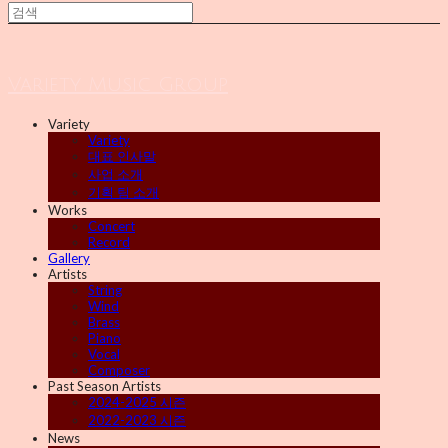
Variety Music Group
Variety
Variety
대표 인사말
사업 소개
기획 팀 소개
Works
Concert
Record
Gallery
Artists
String
Wind
Brass
Piano
Vocal
Composer
Past Season Artists
2024-2025 시즌
2022-2023 시즌
News