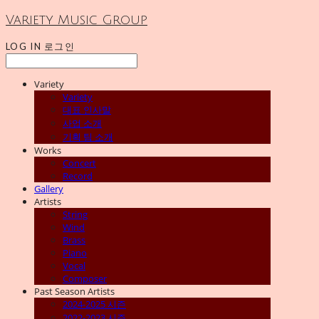
Variety Music Group
LOG IN
로그인
Variety
Variety
대표 인사말
사업 소개
기획 팀 소개
Works
Concert
Record
Gallery
Artists
String
Wind
Brass
Piano
Vocal
Composer
Past Season Artists
2024-2025 시즌
2022-2023 시즌