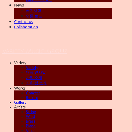
News
공지사항
언론 보도
Contact us
Collaboration
Variety Music Group
Variety
Variety
대표 인사말
사업 소개
기획 팀 소개
Works
Concert
Record
Gallery
Artists
String
Wind
Brass
Piano
Vocal